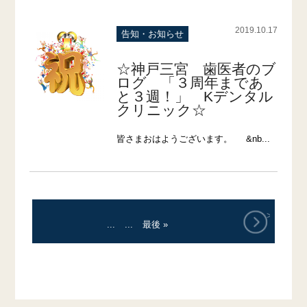
2019.10.17
告知・お知らせ
☆神戸三宮 歯医者のブ
ログ 「３周年まであ
と３週！」 Kデンタル
クリニック☆
皆さまおはようございます。 &nb...
>
...
...
最後 »