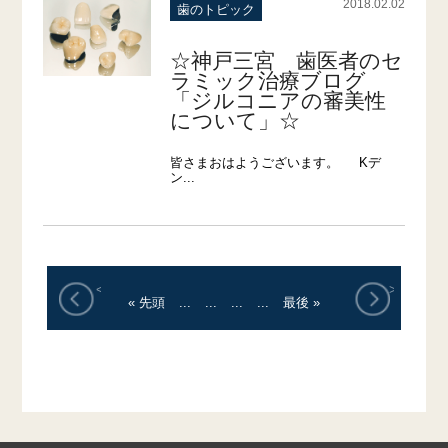
2018.02.02
歯のトピック
☆神戸三宮 歯医者のセ
ラミック治療ブログ
「ジルコニアの審美性
について」☆
皆さまおはようございます。 Kデ
ン...
<
>
« 先頭
...
...
...
...
最後 »