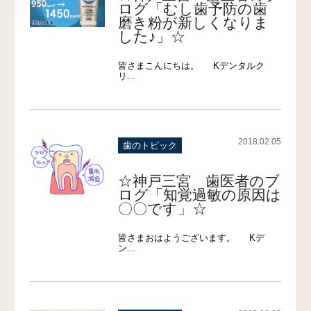
ログ「むし歯予防の歯
磨き粉が新しくなりま
した♪」☆
皆さまこんにちは。 Kデンタルク
リ...
2018.02.05
歯のトピック
☆神戸三宮 歯医者のブ
ログ「知覚過敏の原因は
〇〇です」☆
皆さまおはようございます。 Kデ
ン...