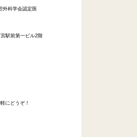
腔外科学会認定医
三宮駅前第一ビル2階
気軽にどうぞ！