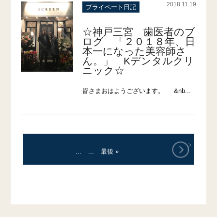
2018.11.19
プライベート日記
☆神戸三宮 歯医者のブ
ログ 「２０１８年、日
本一になった美容師さ
ん。」 Kデンタルクリ
ニック☆
皆さまおはようございます。 &nb...
>
...
...
最後 »